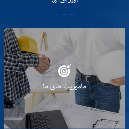
اهداف ما
مدیریت شرکت سبلان‌ سوله‌ کاران با تاکید بر نگرش
جلب رضایت کارفرمایان، بهینه سازی مستمر در
فرآیندهای تولید و ارائه خدمات، ارتقاء‌ کیفیت از
لحاظ مراحل تولید و اجرای پروژه و سیستم های
ماموریت های ما
حاکم بر شرکت، حفظ محیط زیست و صیانت از
انسان ها و همکاری و شرکت کارکنان، در خصوص
موارد مندرج را سرلوحه وظایف خویش قرار داده .