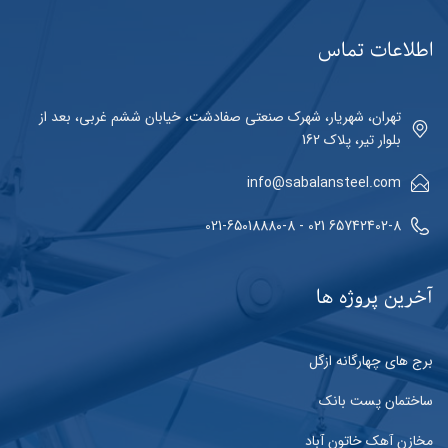
اطلاعات تماس
تهران، شهریار، شهرک صنعتی صفادشت، خیابان ششم غربی، بعد از
بلوار تیر، پلاک 162
info@sabalansteel.com
65742402-8 021 - 021-65018880-8
آخرین پروژه ها
برج های چهارگانه ازگل
ساختمان پست بانک
مخازن آهک خاتون آباد