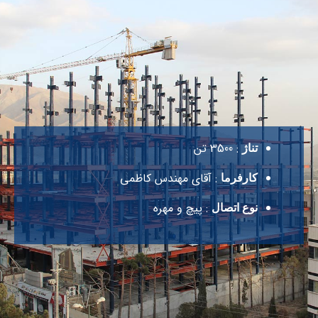
: 3500 تن
تناژ
: آقای مهندس کاظمی
کارفرما
: پیچ و مهره
نوع اتصال