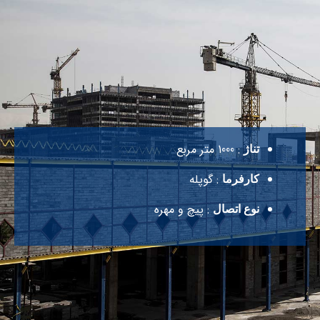
: 1000 متر مربع
تناژ
: گوپله
کارفرما
: پیچ و مهره
نوع اتصال